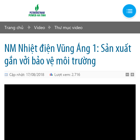
Trang chủ
Video
Thư mục video
NM Nhiệt điện Vũng Áng 1: Sản xuất
gắn vởi bảo vệ môi trường
Cập nhật: 17/08/2018
Lượt xem: 2.716