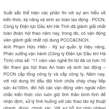
Xuất sắc thể hiện các phần thi với sự am hiểu về
kiến thức, kỹ năng vệ sinh an toàn lao động - PCCN,
Công ty Điện lực Dầu khí Hà Tĩnh đã giành giải nhất
toàn đoàn hội thao năm nay, trong đó, có vận động
viên giành giải nhất nội dung PCCC&CNCH.
Anh Phạm Hữu Hiến - Kỹ sư quản lý hiệu năng,
Phân xưởng vận hành (Công ty Điện lực Dầu khí Hà
Tĩnh) chia sẻ: “11 năm vào nghề thì tôi đã có hơn 10
lần tham gia hội thao An toàn vệ sinh lao động –
PCCN cấp tổng công ty và cấp công ty. Năm nay,
với nội dung thi đấu đội hình chữa cháy chạy tiếp
sức 4x100m, đòi hỏi các vận động viên ngoài nắm
chắc kiến thức còn luôn giữ tinh thần bình tĩnh để
nhận định, xử lý tình huống với các thao tác kỹ thuật
nhanh, đúng, chính xác. Với sự hỗ trợ nhịp nhàng