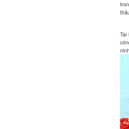
tro
thầ
Tại
côn
nin