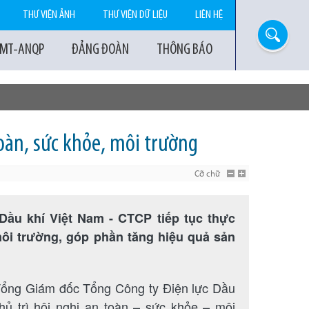
THƯ VIỆN ẢNH
THƯ VIỆN DỮ LIỆU
LIÊN HỆ
-MT-ANQP
ĐẢNG ĐOÀN
THÔNG BÁO
oàn, sức khỏe, môi trường
Cỡ chữ
Dầu khí Việt Nam - CTCP tiếp tục thực
môi trường, góp phần tăng hiệu quả sản
 Tổng Giám đốc Tổng Công ty Điện lực Dầu
 trì hội nghị an toàn – sức khỏe – môi