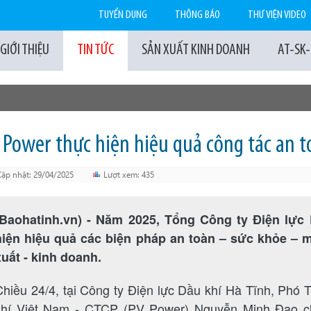
TUYỂN DỤNG
THÔNG BÁO
THƯ VIỆN VIDEO
GIỚI THIỆU
TIN TỨC
SẢN XUẤT KINH DOANH
AT-SK
 Power thực hiện hiệu quả công tác an t
Cập nhật: 29/04/2025
Lượt xem: 435
(Baohatinh.vn) - Năm 2025, Tổng Công ty Điện lực 
hiện hiệu quả các biện pháp an toàn – sức khỏe – 
xuất - kinh doanh.
Chiều 24/4, tại Công ty Điện lực Dầu khí Hà Tĩnh, Phó
khí Việt Nam - CTCP (PV Power) Nguyễn Minh Đạo chủ