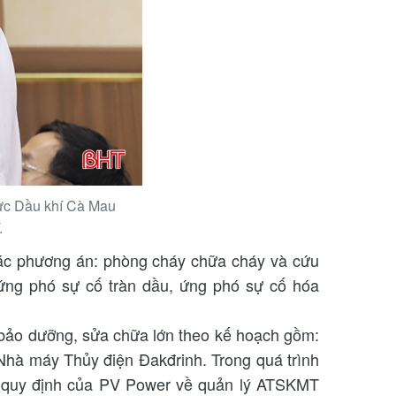
ực Dầu khí Cà Mau
.
ác phương án: phòng cháy chữa cháy và cứu
 ứng phó sự cố tràn dầu, ứng phó sự cố hóa
 bảo dưỡng, sửa chữa lớn theo kế hoạch gồm:
 Nhà máy Thủy điện Đakđrinh. Trong quá trình
ện quy định của PV Power về quản lý ATSKMT