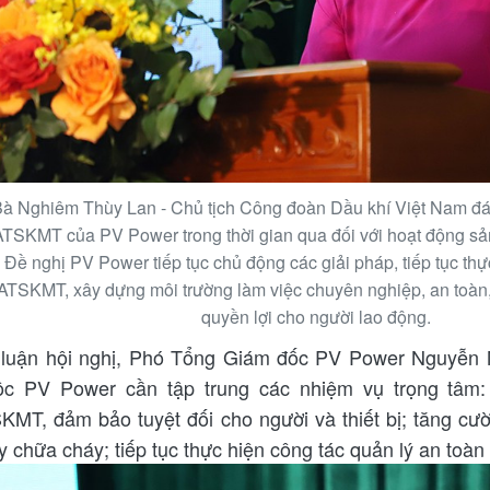
à Nghiêm Thùy Lan - Chủ tịch Công đoàn Dầu khí Việt Nam đá
ATSKMT của PV Power trong thời gian qua đối với hoạt động sản
Đề nghị PV Power tiếp tục chủ động các giải pháp, tiếp tục thực
ATSKMT, xây dựng môi trường làm việc chuyên nghiệp, an toàn,
quyền lợi cho người lao động.
 luận hội nghị, Phó Tổng Giám đốc PV Power Nguyễn 
ộc PV Power cần tập trung các nhiệm vụ trọng tâm: 
KMT, đảm bảo tuyệt đối cho người và thiết bị; tăng cườ
y chữa cháy; tiếp tục thực hiện công tác quản lý an toàn 