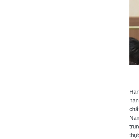
Hàn
nạn
chấ
Năm
tru
thự