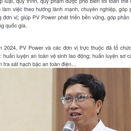
p luật, quy trình, quy phạm được phổ biến tới toàn thể 
n làm việc theo hướng lành mạnh, chuyên nghiệp, góp p
g đơn vị; giúp PV Power phát triển bền vững, góp phần
ng quốc gia.
 2024, PV Power và các đơn vị trực thuộc đã tổ chứ
: huấn luyện an toàn vệ sinh lao động; huấn luyện s
m tra sát hạch bậc an toàn điện…