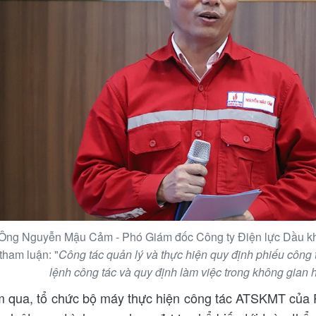
Ông Nguyễn Mậu Cảm - Phó Giám đốc Công ty Điện lực Dầu khí
tham luận: "
Công tác quản lý và thực hiện quy định phiếu công t
lệnh công tác và quy định làm việc trong không gian 
 qua, tổ chức bộ máy thực hiện công tác ATSKMT của 