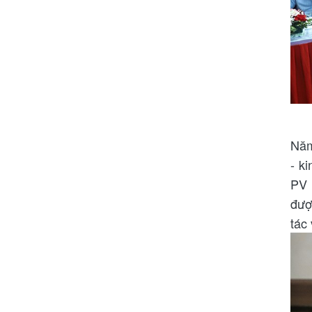
Năm
- k
PV 
đượ
tác