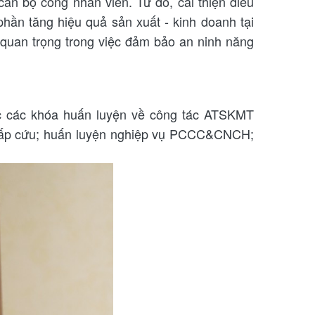
cán bộ công nhân viên. Từ đó, cải thiện điều
hần tăng hiệu quả sản xuất - kinh doanh tại
 quan trọng trong việc đảm bảo an ninh năng
c các khóa huấn luyện về công tác ATSKMT
ơ cấp cứu; huấn luyện nghiệp vụ PCCC&CNCH;