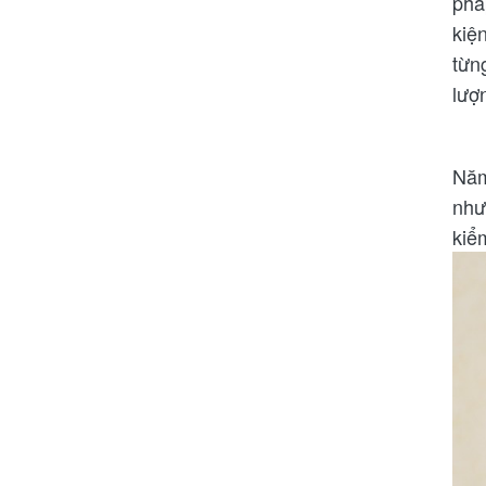
phá
kiệ
từn
lượ
Năm
như
kiể