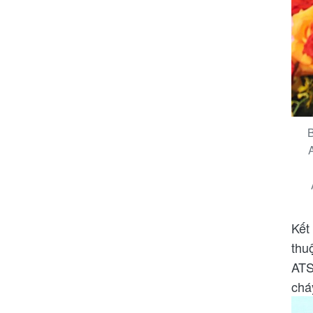
B
Kết
thu
ATS
chá