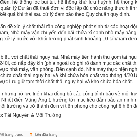
 điện, hệ thống lọc bụi túi, hệ thống khử lưu huỳnh, hệ thống 
quản lý Dự án đã thuê đơn vị độc lập đủ chức năng thực hiện v
kết quả khí thải sau xử lý đảm bảo theo Quy chuẩn quy định.
ấn đề xử lý chất thải rắn công nghiệp phát sinh từ các hoạt độ
năm, Nhà máy vận chuyển đến bãi chứa xỉ cạnh nhà máy bằng hệ
g xử lý nước với khối lượng phát sinh khoảng 10 tấn/năm đư
biệt, với chất thải nguy hại, Nhà máy tiến hành thu gom tại n
 240l, có nắp đậy kín (phía ngoài có ghi rõ danh mục các chất thải
vực nhà máy, văn phòng. Bên cạnh đó, Nhà máy thực hiện ngh
chứa chất thải nguy hại và khi chứa hóa chất vào tháng 4/20
vực lưu giữ tạm thời chất thải nguy hại và kho chứa hóa chất.
những nỗ lực triển khai đồng bộ các công trình bảo vệ môi tr
 Nhiệt điện Vũng Áng 1 hướng tới mục tiêu đảm bảo an ninh 
môi trường và trở thành đơn vị tiên phong cho công nghệ hiện đạ
o: Tài Nguyên & Môi Trường
Về trang trước
Lên đầu trang