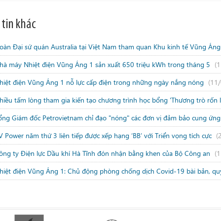
 tin khác
oàn Đại sứ quán Australia tại Việt Nam tham quan Khu kinh tế Vũng Án
hà máy Nhiệt điện Vũng Áng 1 sản xuất 650 triệu kWh trong tháng 5
(
hiệt điện Vũng Áng 1 nỗ lực cấp điện trong những ngày nắng nóng
(11
hiều tấm lòng tham gia kiến tạo chương trình học bổng 'Thương trò rốn 
ổng Giám đốc Petrovietnam chỉ đạo "nóng" các đơn vị đảm bảo cung ứng
V Power năm thứ 3 liên tiếp được xếp hạng ‘BB’ với Triển vọng tích cực
(
ông ty Điện lực Dầu khí Hà Tĩnh đón nhận bằng khen của Bộ Công an
(
hiệt điện Vũng Áng 1: Chủ động phòng chống dịch Covid-19 bài bản, quy