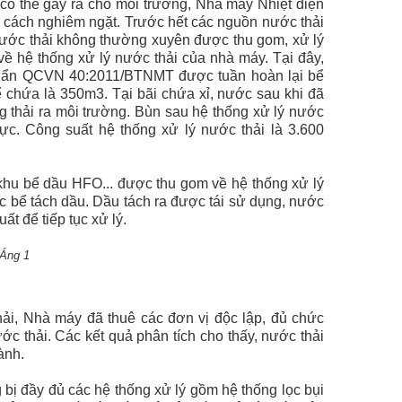
có thể gây ra cho môi trường, Nhà máy Nhiệt điện
một cách nghiêm ngặt. Trước hết các nguồn nước thải
ước thải không thường xuyên được thu gom, xử lý
về hệ thống xử lý nước thải của nhà máy. Tại đây,
huẩn QCVN 40:2011/BTNMT được tuần hoàn lại bể
ể chứa là 350m3. Tại bãi chứa xỉ, nước sau khi đã
 thải ra môi trường. Bùn sau hệ thống xử lý nước
ực. Công suất hệ thống xử lý nước thải là 3.600
khu bể dầu HFO... được thu gom về hệ thống xử lý
c bể tách dầu. Dầu tách ra được tái sử dụng, nước
t để tiếp tục xử lý.
 Áng 1
hải, Nhà máy đã thuê các đơn vị độc lập, đủ chức
c thải. Các kết quả phân tích cho thấy, nước thải
hành.
g bị đầy đủ các hệ thống xử lý gồm hệ thống lọc bụi