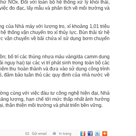
khử NOx. Đối với toàn bộ hệ thống xử lý khói thải,
iệc đo đạc, lấy mẫu và phân tích về môi trường và
ng của Nhà máy với lượng tro, xỉ khoảng 1,01 triệu
 thống vận chuyển tro xỉ thủy lực. Bùn thải từ hệ
ợc vận chuyển về bãi chứa xỉ sử dụng bơm chuyển
guồn; bố trí các thùng nhựa màu vàng/da camm dung
 nguy hại) tại các vị trí phát sinh trong toàn bộ các
iệm thu hoàn thành và đưa vào sử dụng công trình
16, đảm bảo tuân thủ các quy định của nhà nước về
ường cùng với việc đàu tư công nghệ hiện đại, Nhà
năng lượng, hạn chế tới mức thấp nhất ảnh hưởng
i, thân thiện môi trường và phát triển bền vững.
Gửi email
In trang