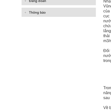
Đảng đoàn
Nhận
Vũng
của
Thông báo
cục 
nướ
chứa
lắng
thả
m3/
Đối 
nước
tron
Tron
năng
sau 
Về b