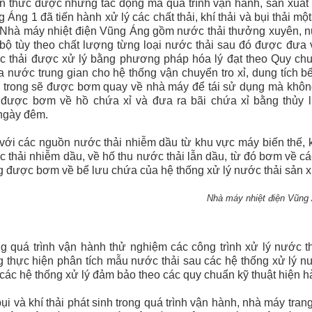
 thức được những tác động mà quá trình vận hành, sản xuất 
 Áng 1 đã tiến hành xử lý các chất thải, khí thải và bụi thải 
 Nhà máy nhiệt điện Vũng Áng gồm nước thải thưởng xuyên, n
bộ tùy theo chất lượng từng loại nước thải sau đó được đưa 
c thải được xử lý bằng phương pháp hóa lý đạt theo Quy c
 nước trung gian cho hệ thống vận chuyển tro xỉ, dung tích b
 trong sẽ được bơm quay về nhà máy để tái sử dụng mà không
i được bơm về hồ chứa xỉ và đưa ra bãi chứa xỉ bằng thủy l
ngày đêm.
với các nguồn nước thải nhiễm dầu từ khu vực máy biến thế, 
 thải nhiễm dầu, về hố thu nước thải lẫn dầu, từ đó bơm về cá
g được bơm về bể lưu chứa của hệ thống xử lý nước thải sản xuấ
Nhà máy nhiệt điện Vũng
g quá trình vận hành thử nghiệm các công trình xử lý nước t
 thực hiện phân tích mẫu nước thải sau các hệ thống xử lý nướ
các hệ thống xử lý đảm bảo theo các quy chuẩn kỹ thuật hiện 
ụi và khí thải phát sinh trong quá trình vận hành, nhà máy tran