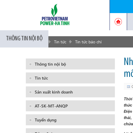
THÔNG TIN NỘI BỘ
Trang chủ
Tin tức
Tin tức báo chí
Nh
Thông tin nội bộ
mô
Tin tức
Sản xuất kinh doanh
Thời
AT-SK-MT-ANQP
thức
Điện
thải
Tuyển dụng
chứa