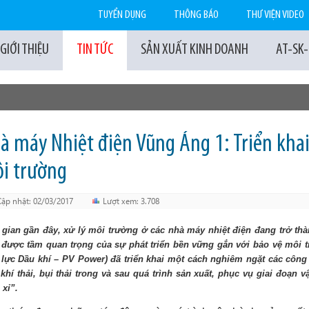
TUYỂN DỤNG
THÔNG BÁO
THƯ VIỆN VIDEO
GIỚI THIỆU
TIN TỨC
SẢN XUẤT KINH DOANH
AT-SK
à máy Nhiệt điện Vũng Áng 1: Triển khai
i trường
Cập nhật: 02/03/2017
Lượt xem: 3.708
 gian gần đây, xử lý môi trường ở các nhà máy nhiệt điện đang trở t
 được tầm quan trọng của sự phát triển bền vững gắn với bảo vệ môi t
 lực Dầu khí – PV Power) đã triển khai một cách nghiêm ngặt các công 
, khí thải, bụi thải trong và sau quá trình sản xuất, phục vụ giai đoạ
 xỉ”.