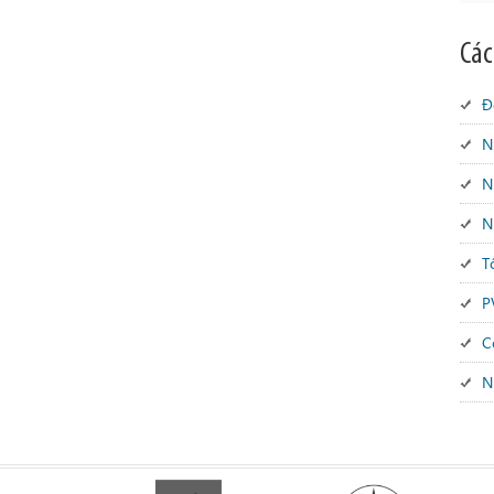
Các
Đ
N
N
N
T
P
C
N