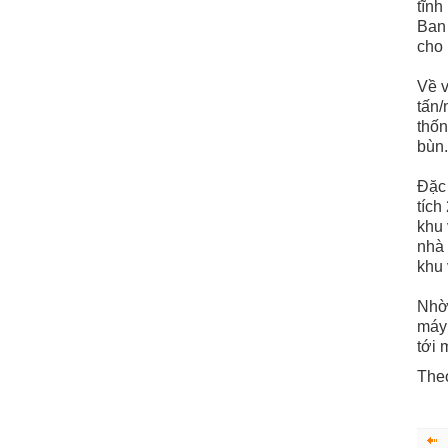
tĩnh
Ban 
cho 
Về v
tấn/
thốn
bùn.
Đặc 
tích
khu 
nhà 
khu 
Nhờ 
máy
tới 
The