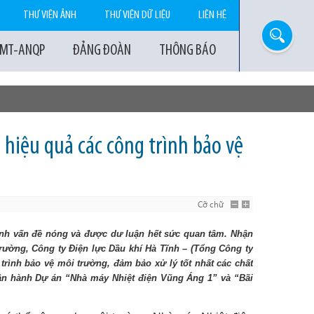
THƯ VIỆN ẢNH
THƯ VIỆN DỮ LIỆU
LIÊN HỆ
-MT-ANQP
ĐẢNG ĐOÀN
THÔNG BÁO
 hiệu quả các công trình bảo vệ
Cỡ chữ
hành vấn đề nóng và được dư luận hết sức quan tâm. Nhận
rường, Công ty Điện lực Dầu khí Hà Tĩnh – (Tổng Công ty
trình bảo vệ môi trường, đảm bảo xử lý tốt nhất các chất
n vận hành Dự án “Nhà máy Nhiệt điện Vũng Áng 1” và “Bãi