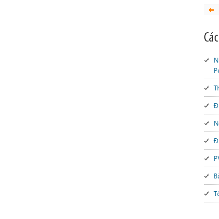
Các
N
P
T
Đ
N
Đ
P
B
T