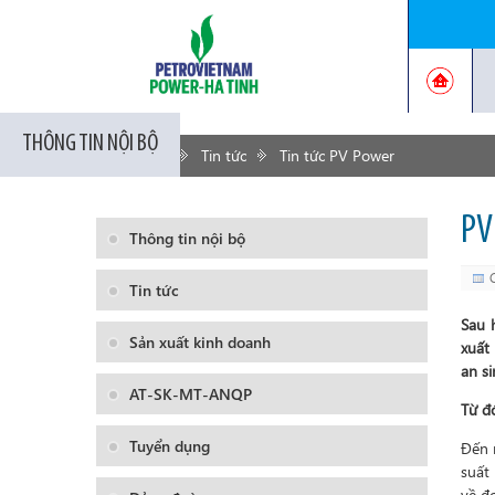
THÔNG TIN NỘI BỘ
Trang chủ
Tin tức
Tin tức PV Power
PV
Thông tin nội bộ
Tin tức
Sau 
Sản xuất kinh doanh
xuất
an si
AT-SK-MT-ANQP
Từ đ
Tuyển dụng
Đến 
suất
về đơ