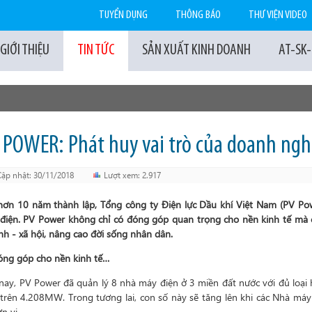
TUYỂN DỤNG
THÔNG BÁO
THƯ VIỆN VIDEO
GIỚI THIỆU
TIN TỨC
SẢN XUẤT KINH DOANH
AT-SK
 POWER: Phát huy vai trò của doanh ng
Cập nhật: 30/11/2018
Lượt xem: 2.917
hơn 10 năm thành lập, Tổng công ty Điện lực Dầu khí Việt Nam (PV Pow
 điện. PV Power không chỉ có đóng góp quan trọng cho nền kinh tế mà
nh - xã hội, nâng cao đời sống nhân dân.
óng góp cho nền kinh tế…
nay, PV Power đã quản lý 8 nhà máy điện ở 3 miền đất nước với đủ loại h
 trên 4.208MW. Trong tương lai, con số này sẽ tăng lên khi các Nhà máy 
n vị.