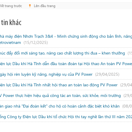
Về trang trước
Lên đầu trang
 tin khác
hà máy điện Nhơn Trạch 3&4 - Minh chứng sinh động cho bản lĩnh, năng l
etrovietnam
(15/12/2025)
húc đẩy đổi mới sáng tạo, nâng cao chất lượng thi đua – khen thưởng
(1
iện lực Dầu khí Hà Tĩnh dẫn đầu toàn đoàn tại Hội thao An toàn PV Pow
gày hội rèn luyện kỹ năng, nghiệp vụ của PV Power
(29/04/2025)
iện lực Dầu khí Hà Tĩnh nhất hội thao an toàn lao động PV Power
(29/0
V Power thực hiện hiệu quả công tác an toàn, sức khỏe, môi trường
(29/
àn giao nhà "Đại đoàn kết" cho hộ có hoàn cảnh đặc biệt khó khăn
(08/
ổng Công ty Điện lực Dầu khí tổ chức Hội thi tay nghề lần thứ III năm 2