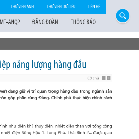
THƯ VIỆN ẢNH
THƯ VIỆN DỮ LIỆU
LIÊN HỆ
-MT-ANQP
ĐẢNG ĐOÀN
THÔNG BÁO
hiệp năng lượng hàng đầu
Cỡ chữ
er) đang giữ vị trí quan trọng hàng đầu trong ngành sản
 còn góp phần cùng Đảng, Chính phủ thực hiện chính sách
ình như điện khí, thủy điện, nhiệt điện than với tổng công
nhiệt điện Sông Hậu 1, Long Phú, Thái Bình 2... được giao