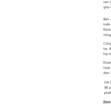
cao 
góp 
Bên 
triể
Định
cộng
Công
tai,
hại t
Đoàn
hoạt
đơn v
Với 
để p
phát
Đình