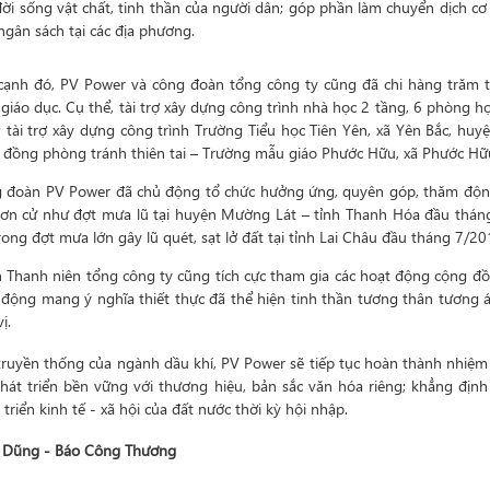
đời sống vật chất, tinh thần của người dân; góp phần làm chuyển dịch cơ
ngân sách tại các địa phương.
cạnh đó, PV Power và công đoàn tổng công ty cũng đã chi hàng trăm t
n giáo dục. Cụ thể, tài trợ xây dựng công trình nhà học 2 tầng, 6 phòn
; tài trợ xây dựng công trình Trường Tiểu học Tiên Yên, xã Yên Bắc, hu
 đồng phòng tránh thiên tai – Trường mẫu giáo Phước Hữu, xã Phước Hữu
 đoàn PV Power đã chủ động tổ chức hưởng ứng, quyên góp, thăm động v
 đơn cử như đợt mưa lũ tại huyện Mường Lát – tỉnh Thanh Hóa đầu tháng 
rong đợt mưa lớn gây lũ quét, sạt lở đất tại tỉnh Lai Châu đầu tháng 7/201
 Thanh niên tổng công ty cũng tích cực tham gia các hoạt động cộng đ
 động mang ý nghĩa thiết thực đã thể hiện tinh thần tương thân tương á
ị.
truyền thống của ngành dầu khí, PV Power sẽ tiếp tục hoàn thành nhiệm
hát triển bền vững với thương hiệu, bản sắc văn hóa riêng; khẳng địn
 triển kinh tế - xã hội của đất nước thời kỳ hội nhập.
 Dũng - Báo Công Thương