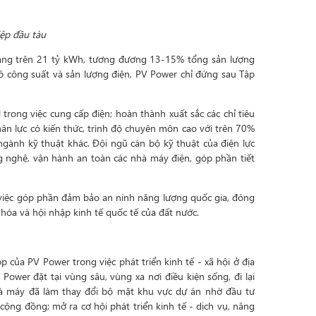
ệp đầu tàu
ảng trên 21 tỷ kWh, tương đương 13-15% tổng sản lượng
ô công suất và sản lượng điện, PV Power chỉ đứng sau Tập
trong việc cung cấp điện; hoàn thành xuất sắc các chỉ tiêu
n lực có kiến thức, trình độ chuyên môn cao với trên 70%
 ngành kỹ thuật khác. Đội ngũ cán bộ kỹ thuật của điện lực
ng nghệ, vận hành an toàn các nhà máy điện, góp phần tiết
g việc góp phần đảm bảo an ninh năng lượng quốc gia, đóng
hóa và hội nhập kinh tế quốc tế của đất nước.
của PV Power trong việc phát triển kinh tế - xã hội ở địa
wer đặt tại vùng sâu, vùng xa nơi điều kiện sống, đi lại
hà máy đã làm thay đổi bộ mặt khu vực dự án nhờ đầu tư
 cộng đồng; mở ra cơ hội phát triển kinh tế - dịch vụ, nâng