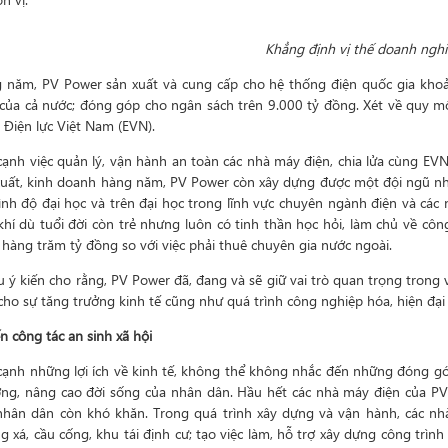
Khẳng định vị thế doanh nghi
 năm, PV Power sản xuất và cung cấp cho hệ thống điện quốc gia kho
 của cả nước; đóng góp cho ngân sách trên 9.000 tỷ đồng. Xét về quy m
 Điện lực Việt Nam (EVN).
cạnh việc quản lý, vận hành an toàn các nhà máy điện, chia lửa cùng EVN 
xuất, kinh doanh hàng năm, PV Power còn xây dựng được một đội ngũ nhâ
rình độ đại học và trên đại học trong lĩnh vực chuyên ngành điện và các
khí dù tuổi đời còn trẻ nhưng luôn có tinh thần học hỏi, làm chủ về cô
 hàng trăm tỷ đồng so với việc phải thuê chuyên gia nước ngoài.
u ý kiến cho rằng, PV Power đã, đang và sẽ giữ vai trò quan trọng tron
cho sự tăng trưởng kinh tế cũng như quá trình công nghiệp hóa, hiện đại 
n công tác an sinh xã hội
cạnh những lợi ích về kinh tế, không thể không nhắc đến những đóng góp 
ng, nâng cao đời sống của nhân dân. Hầu hết các nhà máy điện của PV Po
nhân dân còn khó khăn. Trong quá trình xây dựng và vận hành, các n
 xá, cầu cống, khu tái định cư; tạo việc làm, hỗ trợ xây dựng công trình