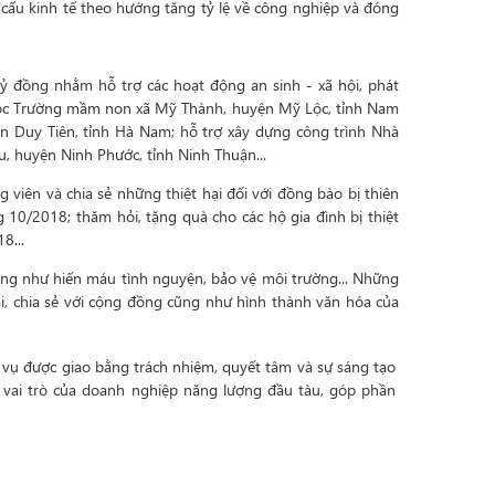
 cấu kinh tế theo hướng tăng tỷ lệ về công nghiệp và đóng
ỷ đồng nhằm hỗ trợ các hoạt động an sinh - xã hội, phát
g học Trường mầm non xã Mỹ Thành, huyện Mỹ Lộc, tỉnh Nam
yện Duy Tiên, tỉnh Hà Nam; hỗ trợ xây dựng công trình Nhà
, huyện Ninh Phước, tỉnh Ninh Thuận...
iên và chia sẻ những thiệt hại đối với đồng bào bị thiên
10/2018; thăm hỏi, tặng quà cho các hộ gia đình bị thiệt
8...
ồng như hiến máu tình nguyện, bảo vệ môi trường... Những
i, chia sẻ với cộng đồng cũng như hình thành văn hóa của
 vụ được giao bằng trách nhiệm, quyết tâm và sự sáng tạo
h vai trò của doanh nghiệp năng lượng đầu tàu, góp phần