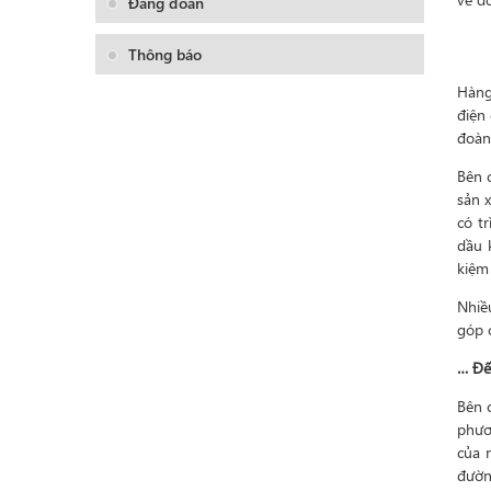
Đảng đoàn
Thông báo
Hàng
điện
đoàn
Bên 
sản 
có t
dầu 
kiệm
Nhiề
góp 
… Đế
Bên 
phươ
của 
đường