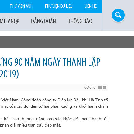
THƯ VIỆN ẢNH
THƯ VIỆN DỮ LIỆU
LIÊN HỆ
-MT-ANQP
ĐẢNG ĐOÀN
THÔNG BÁO
MỪNG 90 NĂM NGÀY THÀNH LẬP
2019)
Cỡ chữ
 Việt Nam, Công đoàn công ty Điện lực Dầu khí Hà Tĩnh tổ
 mặt của các đội đến từ hai phân xưởng và khối hành chính
àn kết, cao thượng, nâng cao sức khỏe để hoàn thành tốt
 khán giả nhiều trận đấu đẹp mắt.