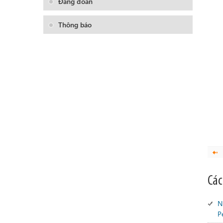
Đảng đoàn
Thông báo
Các
N
P