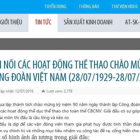
TUYỂN DỤNG
THÔNG BÁO
THƯ VIỆN VIDEO
GIỚI THIỆU
TIN TỨC
SẢN XUẤT KINH DOANH
AT-SK
I NỔI CÁC HOẠT ĐỘNG THỂ THAO CHÀO 
NG ĐOÀN VIỆT NAM (28/07/1929-28/07/
Cập nhật: 12/07/2019
Lượt xem: 2.778
đua lập thành tích chào mừng kỷ niệm 90 năm ngày thành lập Công đoàn
 các hoạt động thể dục thể thao cho toàn thể CBCNV. Giải đấu có sự góp
ai môn thi đấu là cầu lông và kéo co
 đấu là dịp để các vận động viên tham gia phát huy được tinh thần đo
m vụ chính trị và những mục tiêu nhiệm vụ công tác đề ra, cống hiến cho
 số hình ảnh ấn tượng trong giải đấu: