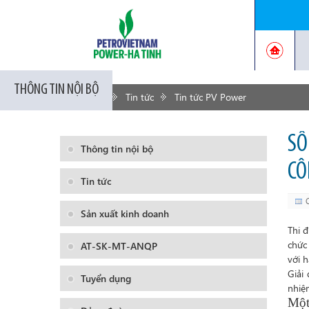
THÔNG TIN NỘI BỘ
Trang chủ
Tin tức
Tin tức PV Power
SÔ
Thông tin nội bộ
CÔ
Tin tức
Sản xuất kinh doanh
Thi 
chức
AT-SK-MT-ANQP
với h
Giải
Tuyển dụng
nhiệ
Một