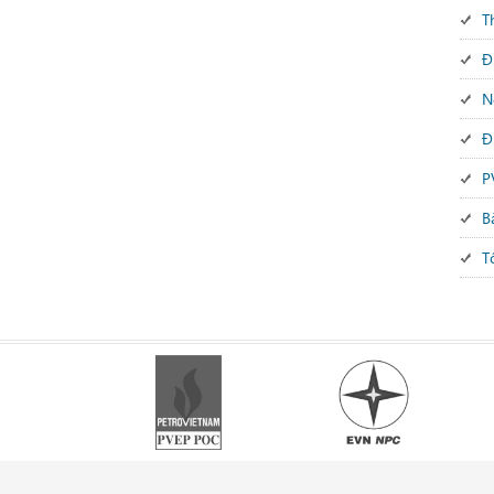
T
Đ
N
Đ
P
B
T