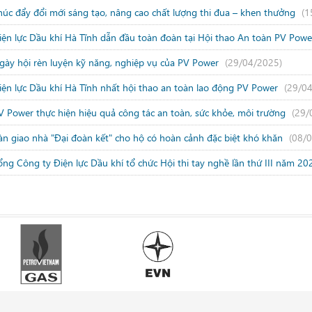
húc đẩy đổi mới sáng tạo, nâng cao chất lượng thi đua – khen thưởng
(1
iện lực Dầu khí Hà Tĩnh dẫn đầu toàn đoàn tại Hội thao An toàn PV Pow
gày hội rèn luyện kỹ năng, nghiệp vụ của PV Power
(29/04/2025)
iện lực Dầu khí Hà Tĩnh nhất hội thao an toàn lao động PV Power
(29/0
V Power thực hiện hiệu quả công tác an toàn, sức khỏe, môi trường
(29/
àn giao nhà "Đại đoàn kết" cho hộ có hoàn cảnh đặc biệt khó khăn
(08/
ổng Công ty Điện lực Dầu khí tổ chức Hội thi tay nghề lần thứ III năm 2