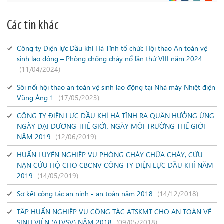
Các tin khác
Công ty Điện lực Dầu khí Hà Tĩnh tổ chức Hội thao An toàn vệ
sinh lao động – Phòng chống cháy nổ lần thứ VIII năm 2024
(11/04/2024)
Sôi nổi hội thao an toàn vệ sinh lao động tại Nhà máy Nhiệt điện
Vũng Áng 1
(17/05/2023)
CÔNG TY ĐIỆN LỰC DẦU KHÍ HÀ TĨNH RA QUÂN HƯỞNG ỨNG
NGÀY ĐẠI DƯƠNG THẾ GIỚI, NGÀY MÔI TRƯỜNG THẾ GIỚI
NĂM 2019
(12/06/2019)
HUẤN LUYỆN NGHIỆP VỤ PHÒNG CHÁY CHỮA CHÁY, CỨU
NẠN CỨU HỘ CHO CBCNV CÔNG TY ĐIỆN LỰC DẦU KHÍ NĂM
2019
(14/05/2019)
Sơ kết công tác an ninh - an toàn năm 2018
(14/12/2018)
TẬP HUẤN NGHIỆP VỤ CÔNG TÁC ATSKMT CHO AN TOÀN VỆ
SINH VIÊN (ATVSV) NĂM 2018
(09/05/2018)