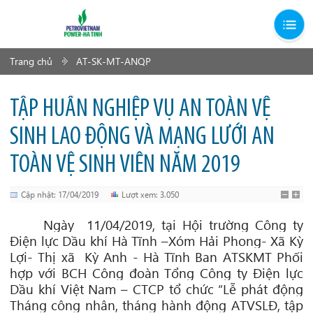
Trang chủ
AT-SK-MT-ANQP
TẬP HUẤN NGHIỆP VỤ AN TOÀN VỆ
SINH LAO ĐỘNG VÀ MẠNG LƯỚI AN
TOÀN VỆ SINH VIÊN NĂM 2019
Cập nhật: 17/04/2019
Lượt xem: 3.050
Ngày
11
/
04
/201
9
, tại
Hội trường Công ty
Điện lực Dầu khí Hà Tĩnh –Xóm Hải Phong- Xã Kỳ
Lợi- Thị xã
Kỳ Anh - Hà Tĩnh Ban ATSKMT Phối
hợp với BCH Công đoàn Tổng Công ty Điện lực
Dầu khí Việt Nam – CTCP tổ chức “Lễ phát động
Tháng công nhân, tháng hành động ATVSLĐ, tập